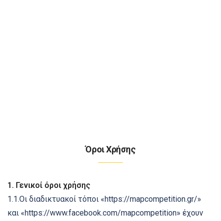
Αρχική
Ο Φετινός Διαγωνισμός
Εκπαιδευτικό Υλικό
Ψηφιακή Βιβλιοθήκη
Όροι Χρήσης
Προηγούμενοι Διαγωνισμοί
1. Γενικοί όροι χρήσης
FAQs
1.1.Οι διαδικτυακοί τόποι «https://mapcompetition.gr/»
και «https://www.facebook.com/mapcompetition» έχουν
Επικοινωνία